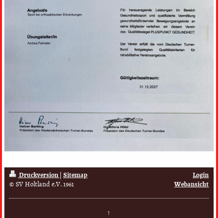
Druckversion
|
Sitemap
Login
© SV Holtland e.V. 1961
Webansicht
↑