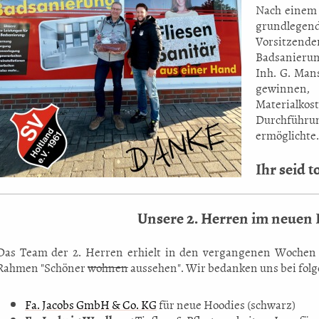
Nach einem
grundlegen
Vorsitzende
Badsanieru
Inh. G. Man
gewinnen
Material
Durchführu
ermöglichte.
Ihr seid 
Unsere 2. Herren im neuen 
Das Team der 2. Herren erhielt in den vergangenen Wochen 
Rahmen "Schöner
wohnen
aussehen". Wir bedanken uns bei fol
Fa. Jacobs GmbH & Co. KG
für neue Hoodies (schwarz)