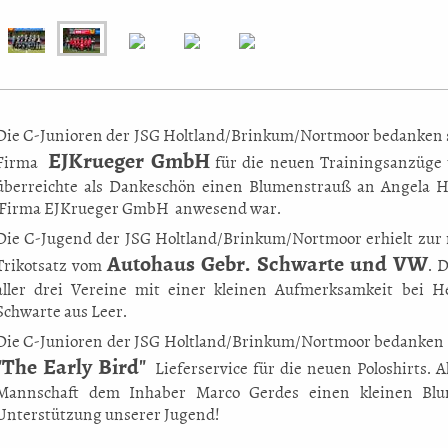
Die C-Junioren der JSG Holtland/Brinkum/Nortmoor bedanken 
EJKrueger GmbH
Firma
für die neuen Trainingsanzüge 
überreichte als Dankeschön einen Blumenstrauß an Angela Hö
Firma EJKrueger GmbH anwesend war.
Die C-Jugend der JSG Holtland/Brinkum/Nortmoor erhielt zur
Autohaus Gebr. Schwarte und VW
Trikotsatz vom
. 
aller drei Vereine mit einer kleinen Aufmerksamkeit bei 
Schwarte aus Leer.
Die C-Junioren der JSG Holtland/Brinkum/Nortmoor bedanken 
"The Early Bird"
Lieferservice für die neuen Poloshirts. 
Mannschaft dem Inhaber Marco Gerdes einen kleinen Blu
Unterstützung unserer Jugend!