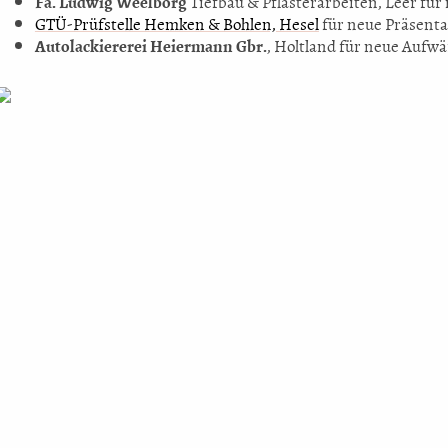
Fa. Ludwig Weelborg
Tiefbau & Pflasterarbeiten, Leer für
GTÜ-Prüfstelle Hemken & Bohlen, Hesel
für neue Präsent
Autolackiererei Heiermann Gbr.
, Holtland für neue Auf