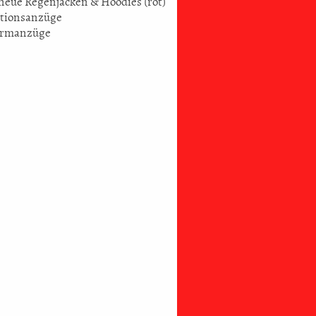
 neue Regenjacken & Hoodies (rot)
ationsanzüge
wärmanzüge