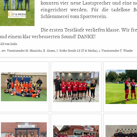
konnten vier neue Lautsprecher und eine ne
eingerichtet werden. Für die tadellose 
Schlemmerei vom Sportverein.
Die ersten Testläufe verliefen klasse. Wir f
und einem klar verbesserten Sound! DANKE!
ild von links:
. stv. Vorsitzender M. Hinrichs, E. Groen, J. Stöhr (beide LS IT & Media), 1. Vorsitzender T. Wanke